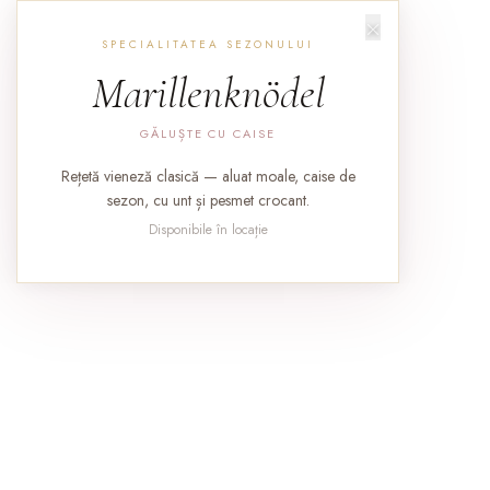
×
SPECIALITATEA SEZONULUI
ACA
Marillenknödel
GĂLUȘTE CU CAISE
Rețetă vieneză clasică — aluat moale, caise de
sezon, cu unt și pesmet crocant.
Disponibile în locație