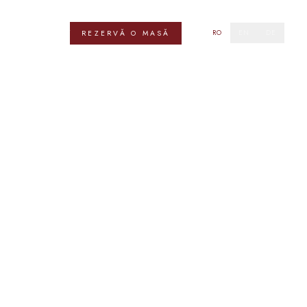
ZERVĂRI
CONTACT
RO
EN
DE
REZERVĂ O MASĂ