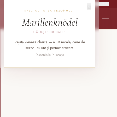
×
RO
EN
DE
SPECIALITATEA SEZONULUI
Marillenknödel
GĂLUȘTE CU CAISE
Rețetă vieneză clasică — aluat moale, caise de
sezon, cu unt și pesmet crocant.
Disponibile în locație