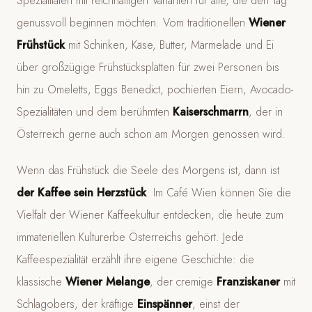
Spezialitäten mit reichhaltigen Varianten für alle, die den Tag
genussvoll beginnen möchten. Vom traditionellen
Wiener
Frühstück
mit Schinken, Käse, Butter, Marmelade und Ei
über großzügige Frühstücksplatten für zwei Personen bis
hin zu Omeletts, Eggs Benedict, pochierten Eiern, Avocado-
Spezialitäten und dem berühmten
Kaiserschmarrn
, der in
Österreich gerne auch schon am Morgen genossen wird.
Wenn das Frühstück die Seele des Morgens ist, dann ist
der Kaffee sein Herzstück
. Im Café Wien können Sie die
Vielfalt der Wiener Kaffeekultur entdecken, die heute zum
immateriellen Kulturerbe Österreichs gehört. Jede
Kaffeespezialität erzählt ihre eigene Geschichte: die
klassische
Wiener Melange
, der cremige
Franziskaner
mit
Schlagobers, der kräftige
Einspänner
, einst der