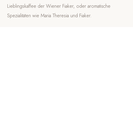
Lieblingskaffee der Wiener Fiaker, oder aromatische
Spezialitäten wie Maria Theresia und Fiaker.
Ob vor einem Stadtbummel, einem Geschäftstermin oder
einfach für einen genussvollen Start in den Tag – im Café
Wien erwartet Sie mehr als nur ein Frühstück. Es erwarten
Sie Tradition, Gastfreundschaft und eine Aussicht über die
Dächer der Altstadt.
Denn im Café Wien ist das Frühstück nicht nur die erste