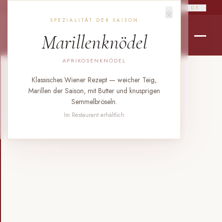
×
RO
EN
DE
SPEZIALITÄT DER SAISON
Marillenknödel
APRIKOSENKNÖDEL
Klassisches Wiener Rezept — weicher Teig,
Marillen der Saison, mit Butter und knusprigen
Semmelbröseln.
Im Restaurant erhältlich