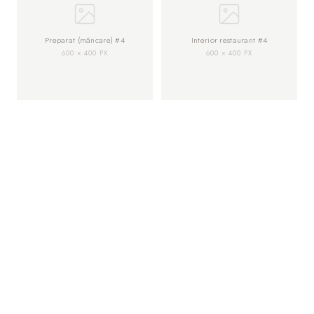
Preparat (mâncare) #4
Interior restaurant #4
600 × 400 PX
600 × 400 PX
+40 733 223 223
office@cafewien.ro
Piața Huet, nr. 4, Sibiu
+40 269 223 223