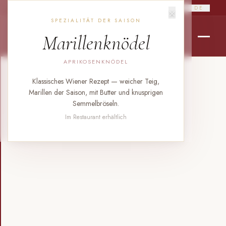
×
RO
EN
DE
SPEZIALITÄT DER SAISON
Marillenknödel
APRIKOSENKNÖDEL
Klassisches Wiener Rezept — weicher Teig,
Marillen der Saison, mit Butter und knusprigen
Semmelbröseln.
Im Restaurant erhältlich