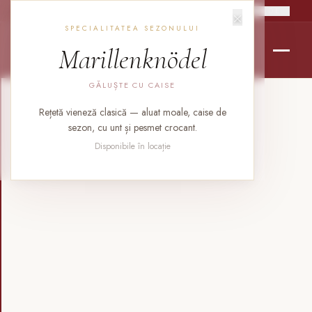
×
RO
EN
DE
SPECIALITATEA SEZONULUI
Marillenknödel
GĂLUȘTE CU CAISE
Rețetă vieneză clasică — aluat moale, caise de
sezon, cu unt și pesmet crocant.
Disponibile în locație