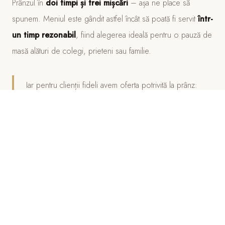
Prânzul în
doi timpi și trei mișcări
– așa ne place să
spunem. Meniul este gândit astfel încât să poată fi servit
într-
un timp rezonabil
, fiind alegerea ideală pentru o pauză de
masă alături de colegi, prieteni sau familie.
Iar pentru clienții fideli avem oferta potrivită la prânz:
5+1!
După cinci meniuri servite la Cafe Wien,
al
șaselea prânz este din partea casei
. Pentru că
apreciem obiceiurile frumoase și ne bucurăm să vă
avem oaspeți zi de zi.