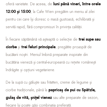
oferă varietate. De aceea, de
luni până vineri, între orele
12:00 și 15:00
, la Cafe Wien pregătim un meniu al zilei
pentru cei care își doresc o masă gustoasă, echilibrată și
servită rapid, fără compromisuri în privința calității.
În fiecare săptămână vă așteaptă o selecție de
trei supe sau
ciorbe
și
trei feluri principale
, pregătite proaspăt de
bucătarii noștri. Meniul îmbină preparate inspirate din
bucătăria vieneză și central-europeană cu rețete românești
îndrăgite și opțiuni vegetariene.
De la supă cu găluște sau fritatten, creme de legume și
ciorbe tradiționale, până la
papricaș de pui cu Spätzle,
gulaș de vită, șnițel vienez
sau alte preparate de sezon,
fiecare își poate găsi combinația preferată.