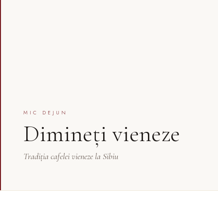
MIC DEJUN
Dimineți vieneze
Tradiția cafelei vieneze la Sibiu