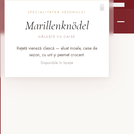
×
RO
EN
DE
SPECIALITATEA SEZONULUI
Marillenknödel
GĂLUȘTE CU CAISE
Rețetă vieneză clasică — aluat moale, caise de
sezon, cu unt și pesmet crocant.
Disponibile în locație