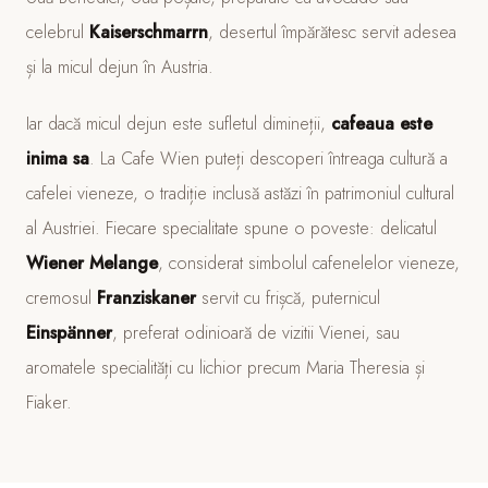
celebrul
Kaiserschmarrn
, desertul împărătesc servit adesea
și la micul dejun în Austria.
Iar dacă micul dejun este sufletul dimineții,
cafeaua este
inima sa
. La Cafe Wien puteți descoperi întreaga cultură a
cafelei vieneze, o tradiție inclusă astăzi în patrimoniul cultural
al Austriei. Fiecare specialitate spune o poveste: delicatul
Wiener Melange
, considerat simbolul cafenelelor vieneze,
cremosul
Franziskaner
servit cu frișcă, puternicul
Einspänner
, preferat odinioară de vizitii Vienei, sau
aromatele specialități cu lichior precum Maria Theresia și
Fiaker.